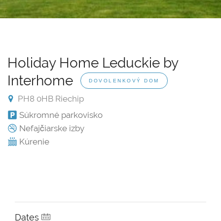
Holiday Home Leduckie by
Interhome
DOVOLENKOVÝ DOM
PH8 0HB Riechip
Súkromné parkovisko
Nefajčiarske izby
Kúrenie
Dates