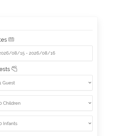
tes
ests