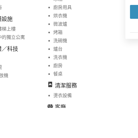
浴
廚房用具
烘衣機
礙設施
微波爐
樓梯上樓
烤箱
中的獨立公寓
洗碗機
體／科技
爐台
洗衣機
廚房
視
餐桌
播放機
清潔服務
燙衣設備
客廳
休息區
景色