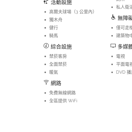
活動設施
私人衛
高爾夫球場（3 公里內）
無障
獨木舟
健行
僅可走
騎馬
建築物
綜合設施
多媒
禁菸客房
電視
全面禁菸
平面電
暖氣
DVD 
網路
免費無線網路
全區提供 WiFi