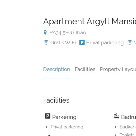
Apartment Argyll Mans
PA34 5SG Oban
Gratis WiFi
Privat parkering
W
Description
Facilities
Property Layou
Facilities
Parkering
Badr
Privat parkering
Badkar 
Toalett