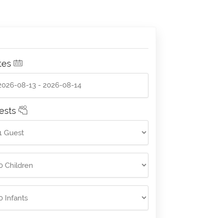
tes
ests