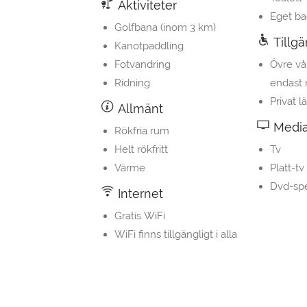
Aktiviteter
Eget b
Golfbana (inom 3 km)
Tillgä
Kanotpaddling
Fotvandring
Övre vå
Ridning
endast 
Privat 
Allmänt
Media
Rökfria rum
Helt rökfritt
Tv
Värme
Platt-tv
Dvd-sp
Internet
Gratis WiFi
WiFi finns tillgängligt i alla
utrymmen