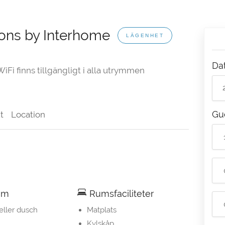
ions by Interhome
LÄGENHET
Da
iFi finns tillgängligt i alla utrymmen
Gu
t
Location
um
Rumsfaciliteter
eller dusch
Matplats
Kylskåp