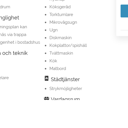
adrum
Köksgeråd
Torktumlare
nglighet
Mikrovågsugn
ningsplan kan
Ugn
nås via trappa
Diskmaskin
lägenhet i bostadshus
Kokplattor/spishäll
 och teknik
Tvättmaskin
Kök
Matbord
elare
Städtjänster
Strykmöjligheter
Vardagsrum
Sittgrupp
Utsikt