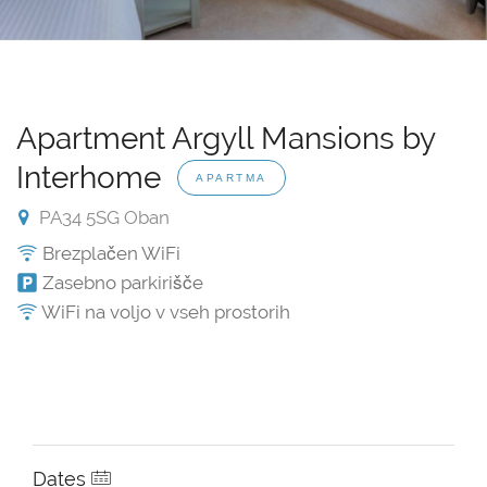
Apartment Argyll Mansions by
Interhome
APARTMA
PA34 5SG Oban
Brezplačen WiFi
Zasebno parkirišče
WiFi na voljo v vseh prostorih
Dates