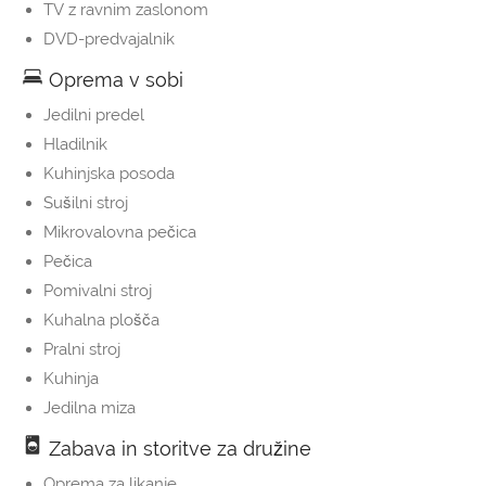
TV z ravnim zaslonom
DVD-predvajalnik
Oprema v sobi
Jedilni predel
Hladilnik
Kuhinjska posoda
Sušilni stroj
Mikrovalovna pečica
Pečica
Pomivalni stroj
Kuhalna plošča
Pralni stroj
Kuhinja
Jedilna miza
Zabava in storitve za družine
Oprema za likanje