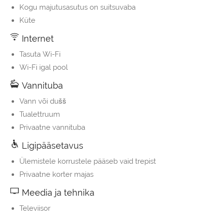
Kogu majutusasutus on suitsuvaba
Küte
Internet
Tasuta Wi-Fi
Wi-Fi igal pool
Vannituba
Vann või dušš
Tualettruum
Privaatne vannituba
Ligipääsetavus
Ülemistele korrustele pääseb vaid trepist
Privaatne korter majas
Meedia ja tehnika
Televiisor