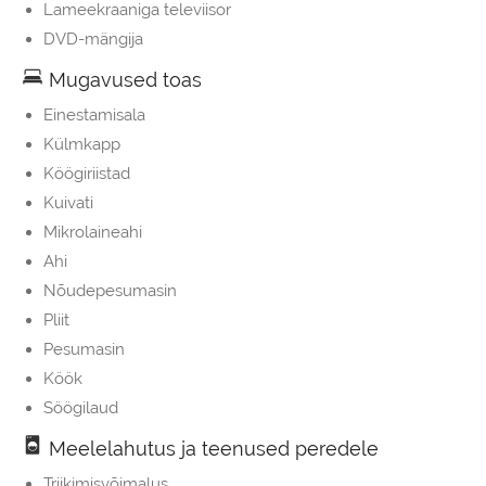
Lameekraaniga televiisor
DVD-mängija
Mugavused toas
Einestamisala
Külmkapp
Köögiriistad
Kuivati
Mikrolaineahi
Ahi
Nõudepesumasin
Pliit
Pesumasin
Köök
Söögilaud
Meelelahutus ja teenused peredele
Triikimisvõimalus