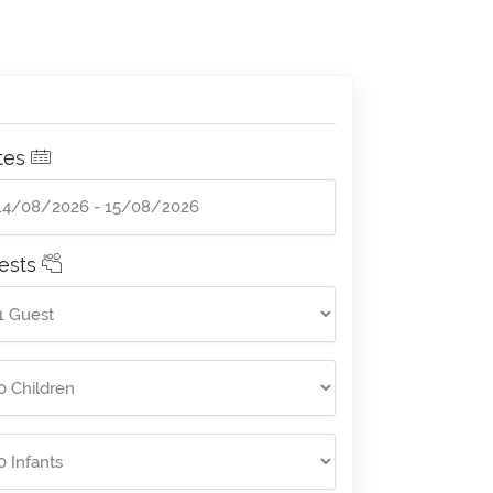
tes
ests