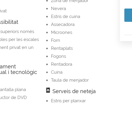
Zona de menjador
Nevera
ivat
Estris de cuina
ibilitat
Assecadora
 superiors només
Microones
bles per les escales
Forn
ent privat en un
Rentaplats
Fogons
Rentadora
pament
ual i tecnològic
Cuina
Taula de menjador
antalla plana
Serveis de neteja
uctor de DVD
Estris per planxar
Zona d'estar
Zona d'estar