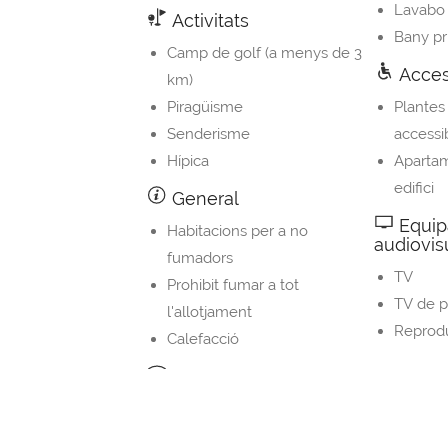
Lavabo
Activitats
Bany pr
Camp de golf (a menys de 3
Access
km)
Piragüisme
Plantes
Senderisme
accessi
Hípica
Apartam
edifici
General
Equi
Habitacions per a no
audiovis
fumadors
TV
Prohibit fumar a tot
TV de p
l'allotjament
Reprod
Calefacció
Internet
WiFi gratis
WiFi a tot l'allotjament